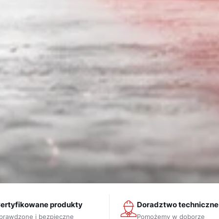
ertyfikowane produkty
Doradztwo techniczne
prawdzone i bezpieczne
Pomożemy w doborze