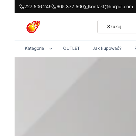
227 506 249
605 377 500
kontakt@horpol.com
Kategorie
OUTLET
Jak kupować?