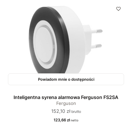
Powiadom mnie o dostępności
Inteligentna syrena alarmowa Ferguson FS2SA
Ferguson
Cena
152,10 zł
Cena
123,66 zł