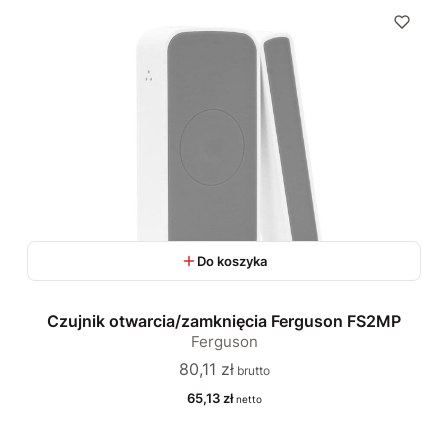
Do koszyka
Czujnik otwarcia/zamknięcia Ferguson FS2MP
Ferguson
Cena
80,11 zł
Cena
65,13 zł