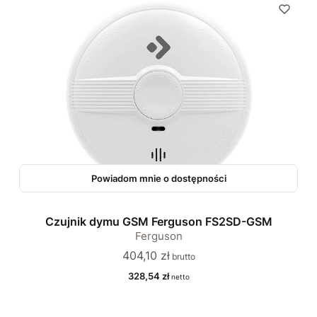
Powiadom mnie o dostępności
Czujnik dymu GSM Ferguson FS2SD-GSM
Ferguson
Cena
404,10 zł
Cena
328,54 zł