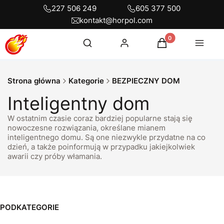
227 506 249
605 377 500
kontakt@horpol.com
Otwórz wyszukiwarkę
Produkty w koszyku
Szukaj
Zaloguj się
Koszyk
Menu
Strona główna
Kategorie
BEZPIECZNY DOM
Inteligentny dom
W ostatnim czasie coraz bardziej popularne stają się
nowoczesne rozwiązania, określane mianem
inteligentnego domu. Są one niezwykle przydatne na co
dzień, a także poinformują w przypadku jakiejkolwiek
awarii czy próby włamania.
PODKATEGORIE