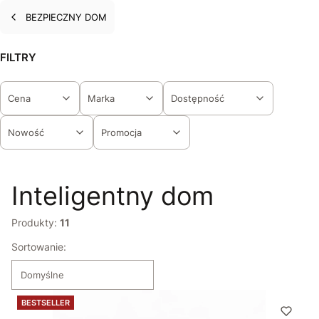
BEZPIECZNY DOM
FILTRY
Cena
Marka
Dostępność
Nowość
Promocja
Koniec filtrów
Inteligentny dom
Produkty:
11
Lista produktów
Sortowanie:
Domyślne
BESTSELLER