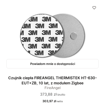
Powiadom mnie o dostępności
Czujnik ciepła FIREANGEL THERMISTEK HT-630-
EUT+ZB, 10 lat, z modułem Zigbee
FireAngel
Cena
373,88 zł
Cena
303,97 zł