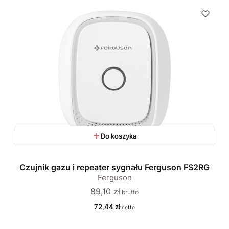
Do koszyka
Czujnik gazu i repeater sygnału Ferguson FS2RG
Ferguson
Cena
89,10 zł
Cena
72,44 zł