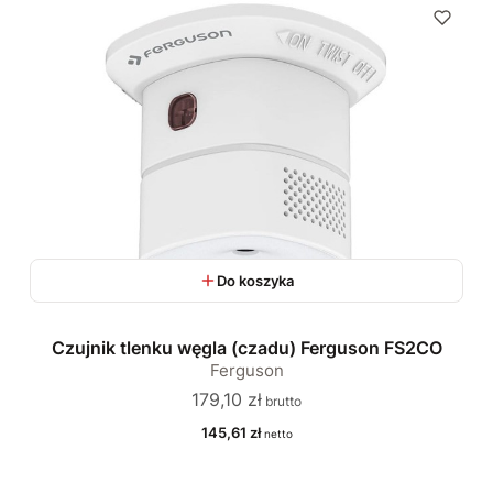
Do koszyka
Czujnik tlenku węgla (czadu) Ferguson FS2CO
Ferguson
Cena
179,10 zł
Cena
145,61 zł