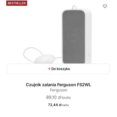
BESTSELLER
Do koszyka
Czujnik zalania Ferguson FS2WL
Ferguson
Cena
89,10 zł
Cena
72,44 zł