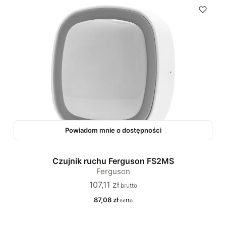
Powiadom mnie o dostępności
Czujnik ruchu Ferguson FS2MS
Ferguson
Cena
107,11 zł
Cena
87,08 zł