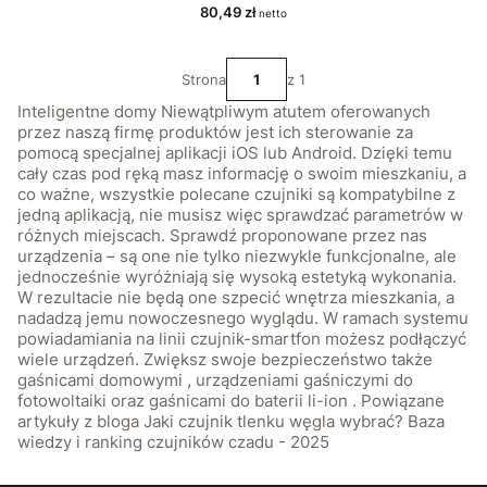
Cena
80,49 zł
Strona
z 1
Inteligentne domy Niewątpliwym atutem oferowanych
przez naszą firmę produktów jest ich sterowanie za
pomocą specjalnej aplikacji iOS lub Android. Dzięki temu
cały czas pod ręką masz informację o swoim mieszkaniu, a
co ważne, wszystkie polecane czujniki są kompatybilne z
jedną aplikacją, nie musisz więc sprawdzać parametrów w
różnych miejscach. Sprawdź proponowane przez nas
urządzenia – są one nie tylko niezwykle funkcjonalne, ale
jednocześnie wyróżniają się wysoką estetyką wykonania.
W rezultacie nie będą one szpecić wnętrza mieszkania, a
nadadzą jemu nowoczesnego wyglądu. W ramach systemu
powiadamiania na linii czujnik-smartfon możesz podłączyć
wiele urządzeń. Zwiększ swoje bezpieczeństwo także
gaśnicami domowymi , urządzeniami gaśniczymi do
fotowoltaiki oraz gaśnicami do baterii li-ion . Powiązane
artykuły z bloga Jaki czujnik tlenku węgla wybrać? Baza
wiedzy i ranking czujników czadu - 2025