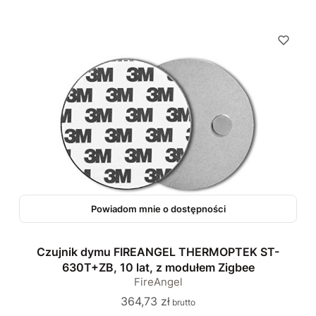
Powiadom mnie o dostępności
Czujnik dymu FIREANGEL THERMOPTEK ST-
630T+ZB, 10 lat, z modułem Zigbee
FireAngel
Cena
364,73 zł