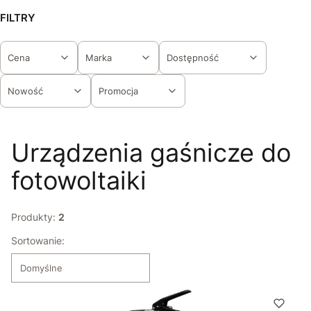
FILTRY
Cena
Marka
Dostępność
Nowość
Promocja
Koniec filtrów
Urządzenia gaśnicze do
fotowoltaiki
Produkty:
2
Lista produktów
Sortowanie:
Domyślne