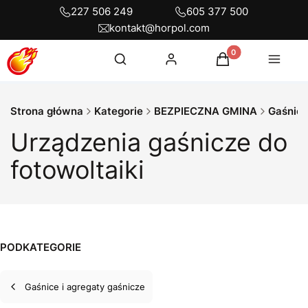
227 506 249
605 377 500
kontakt@horpol.com
Otwórz wyszukiwarkę
Produkty w koszyku
Szukaj
Zaloguj się
Koszyk
Menu
Strona główna
Kategorie
BEZPIECZNA GMINA
Gaśnice
Urządzenia gaśnicze do
fotowoltaiki
PODKATEGORIE
Gaśnice i agregaty gaśnicze