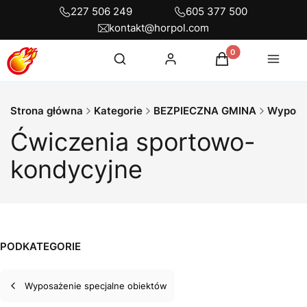
227 506 249
605 377 500
kontakt@horpol.com
Otwórz wyszukiwarkę
Produkty w koszyku
Szukaj
Zaloguj się
Koszyk
Menu
Strona główna
Kategorie
BEZPIECZNA GMINA
Ćwiczenia sportowo-
kondycyjne
PODKATEGORIE
Wyposażenie specjalne obiektów