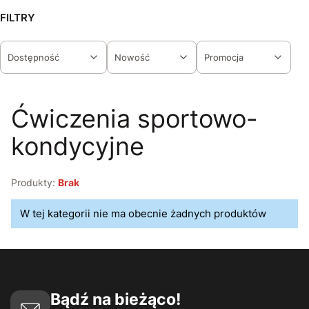
FILTRY
Dostępność
Nowość
Promocja
Koniec filtrów
Ćwiczenia sportowo-
kondycyjne
Produkty:
Brak
Lista produktów
W tej kategorii nie ma obecnie żadnych produktów
Bądź na bieżąco!