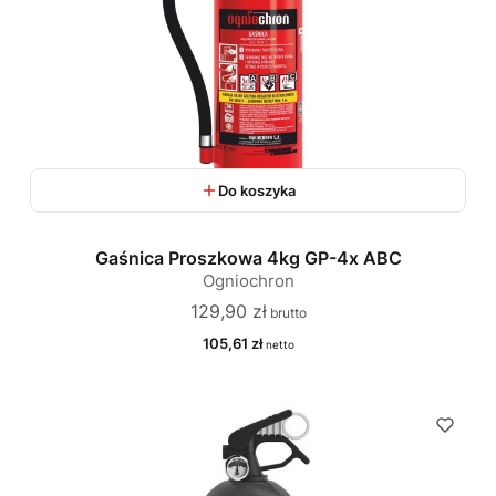
Do koszyka
Gaśnica Proszkowa 4kg GP-4x ABC
Ogniochron
Cena
129,90 zł
Cena
105,61 zł