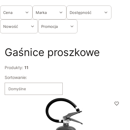
Cena
Marka
Dostępność
Nowość
Promocja
Koniec filtrów
Gaśnice proszkowe
Produkty:
11
Lista produktów
Sortowanie:
Domyślne