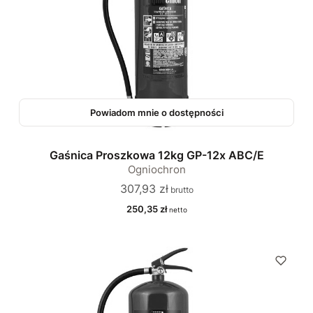
Powiadom mnie o dostępności
Gaśnica Proszkowa 12kg GP-12x ABC/E
Ogniochron
Cena
307,93 zł
Cena
250,35 zł