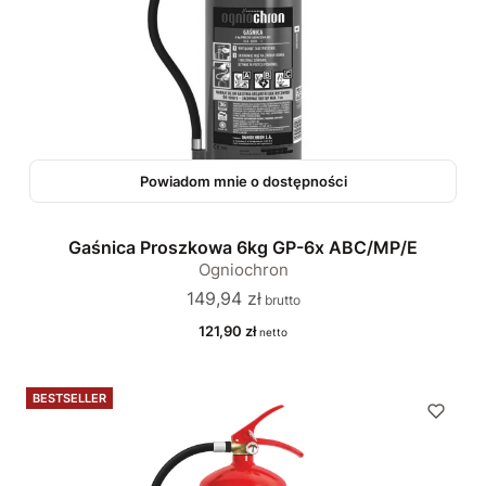
Powiadom mnie o dostępności
Gaśnica Proszkowa 6kg GP-6x ABC/MP/E
Ogniochron
Cena
149,94 zł
Cena
121,90 zł
BESTSELLER