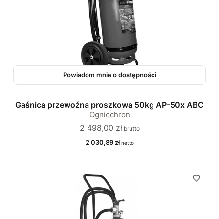
Powiadom mnie o dostępności
Gaśnica przewoźna proszkowa 50kg AP-50x ABC
Ogniochron
Cena
2 498,00 zł
Cena
2 030,89 zł