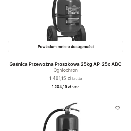
Powiadom mnie o dostępności
Gaśnica Przewoźna Proszkowa 25kg AP-25x ABC
Ogniochron
Cena
1 481,15 zł
Cena
1 204,19 zł