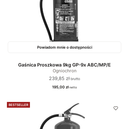
Powiadom mnie o dostępności
Gaśnica Proszkowa 9kg GP-9x ABC/MP/E
Ogniochron
Cena
239,85 zł
Cena
195,00 zł
BESTSELLER