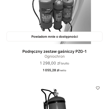
Powiadom mnie o dostępności
Podręczny zestaw gaśniczy PZG-1
Ogniochron
Cena
1 298,00 zł
Cena
1 055,28 zł