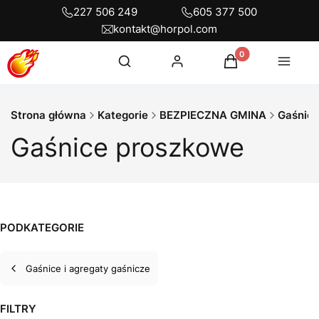
227 506 249
605 377 500
kontakt@horpol.com
Otwórz wyszukiwarkę
Produkty w koszyku
Szukaj
Zaloguj się
Koszyk
Menu
Strona główna
Kategorie
BEZPIECZNA GMINA
Gaśnice
Gaśnice proszkowe
PODKATEGORIE
Gaśnice i agregaty gaśnicze
FILTRY