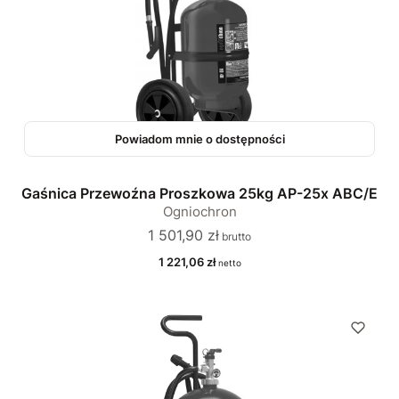
Powiadom mnie o dostępności
Gaśnica Przewoźna Proszkowa 25kg AP-25x ABC/E
Ogniochron
Cena
1 501,90 zł
Cena
1 221,06 zł