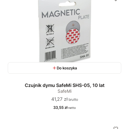
Do koszyka
Czujnik dymu SafeMi SHS-05, 10 lat
SafeMi
Cena
41,27 zł
Cena
33,55 zł