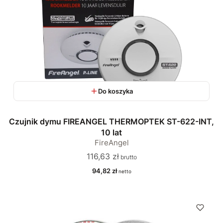
Do koszyka
Czujnik dymu FIREANGEL THERMOPTEK ST-622-INT,
10 lat
FireAngel
Cena
116,63 zł
Cena
94,82 zł