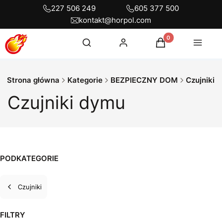
227 506 249
605 377 500
kontakt@horpol.com
Otwórz wyszukiwarkę
Produkty w koszyku
Szukaj
Zaloguj się
Koszyk
Menu
Strona główna
Kategorie
BEZPIECZNY DOM
Czujniki
Czujniki dymu
PODKATEGORIE
Czujniki
FILTRY