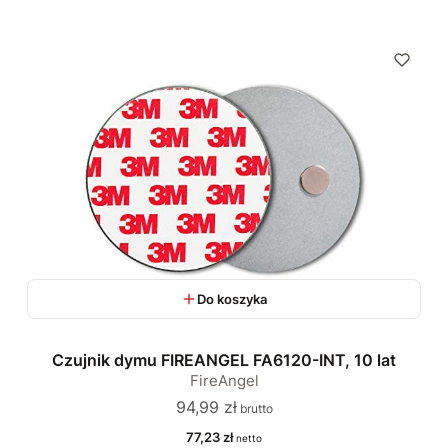
Do koszyka
Czujnik dymu FIREANGEL FA6120-INT, 10 lat
FireAngel
Cena
94,99 zł
Cena
77,23 zł