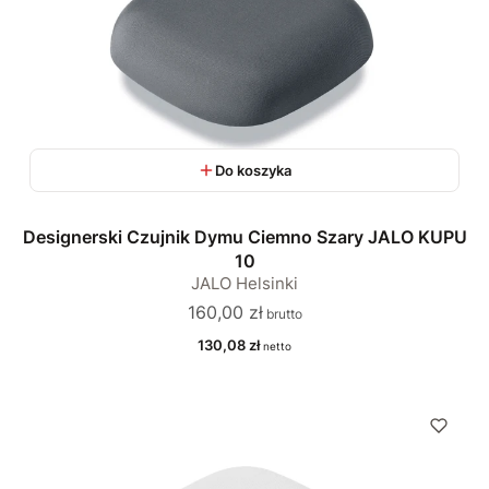
Do koszyka
Designerski Czujnik Dymu Ciemno Szary JALO KUPU
10
JALO Helsinki
Cena
160,00 zł
Cena
130,08 zł