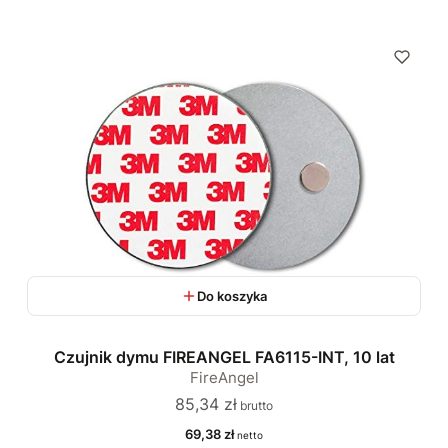
Do koszyka
Czujnik dymu FIREANGEL FA6115-INT, 10 lat
FireAngel
Cena
85,34 zł
Cena
69,38 zł