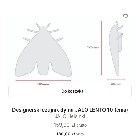
Do koszyka
Designerski czujnik dymu JALO LENTO 10 (ćma)
JALO Helsinki
Cena
159,90 zł
Cena
130,00 zł