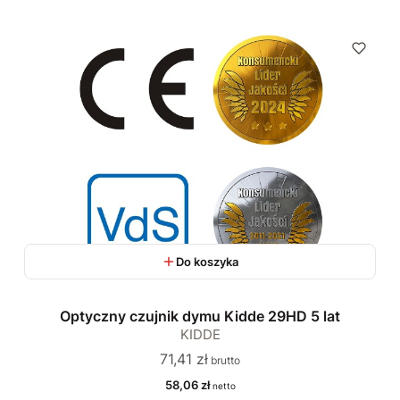
Do koszyka
Optyczny czujnik dymu Kidde 29HD 5 lat
KIDDE
Cena
71,41 zł
Cena
58,06 zł