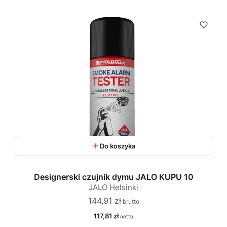
Do koszyka
Designerski czujnik dymu JALO KUPU 10
JALO Helsinki
Cena
144,91 zł
Cena
117,81 zł