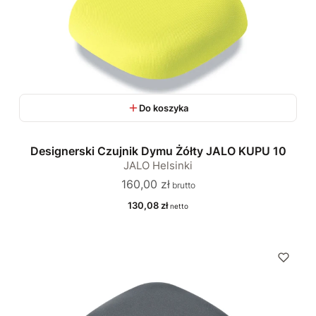
Do koszyka
Designerski Czujnik Dymu Żółty JALO KUPU 10
JALO Helsinki
Cena
160,00 zł
Cena
130,08 zł