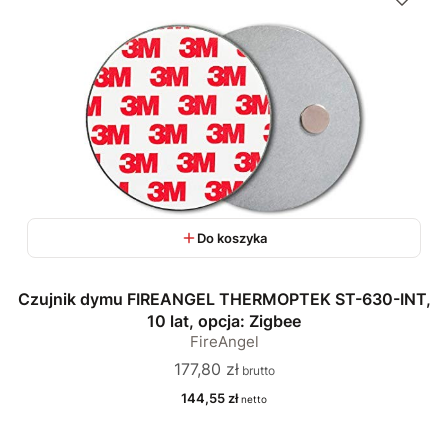
Do koszyka
Czujnik dymu FIREANGEL THERMOPTEK ST-630-INT,
10 lat, opcja: Zigbee
FireAngel
Cena
177,80 zł
Cena
144,55 zł