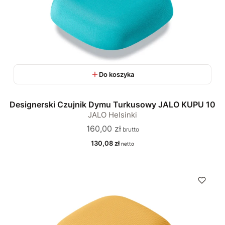
Do koszyka
Designerski Czujnik Dymu Turkusowy JALO KUPU 10
JALO Helsinki
Cena
160,00 zł
Cena
130,08 zł