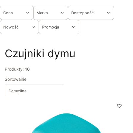
Cena
Marka
Dostępność
Nowość
Promocja
Koniec filtrów
Czujniki dymu
Produkty:
16
Lista produktów
Sortowanie:
Domyślne