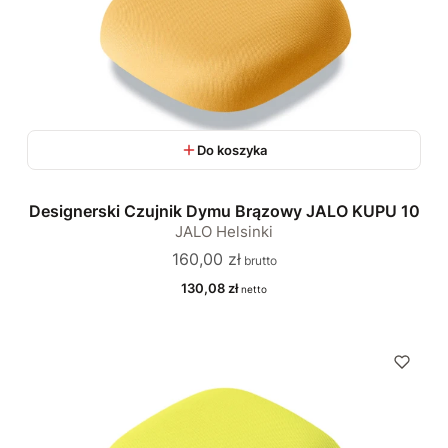
Do koszyka
Designerski Czujnik Dymu Brązowy JALO KUPU 10
JALO Helsinki
Cena
160,00 zł
Cena
130,08 zł