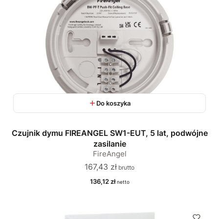
Do koszyka
Czujnik dymu FIREANGEL SW1-EUT, 5 lat, podwójne
zasilanie
FireAngel
Cena
167,43 zł
Cena
136,12 zł