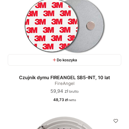
Do koszyka
Czujnik dymu FIREANGEL SB5-INT, 10 lat
FireAngel
Cena
59,94 zł
Cena
48,73 zł