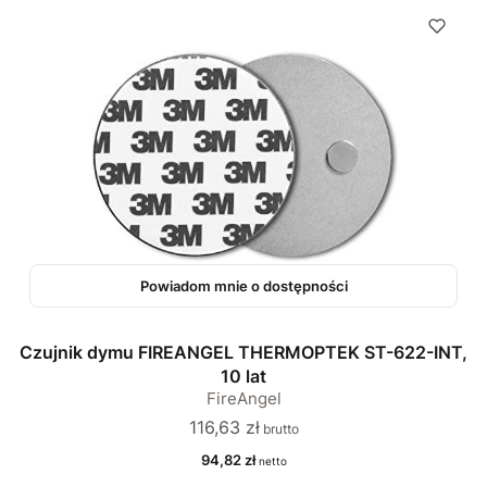
Powiadom mnie o dostępności
Czujnik dymu FIREANGEL THERMOPTEK ST-622-INT,
10 lat
FireAngel
Cena
116,63 zł
Cena
94,82 zł