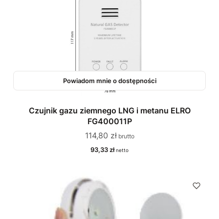
Powiadom mnie o dostępności
Czujnik gazu ziemnego LNG i metanu ELRO
FG400011P
Cena
114,80 zł
Cena
93,33 zł