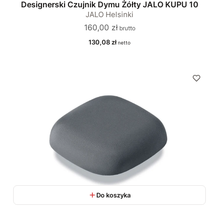
Designerski Czujnik Dymu Żółty JALO KUPU 10
JALO Helsinki
Cena
160,00 zł
Cena
130,08 zł
Do koszyka