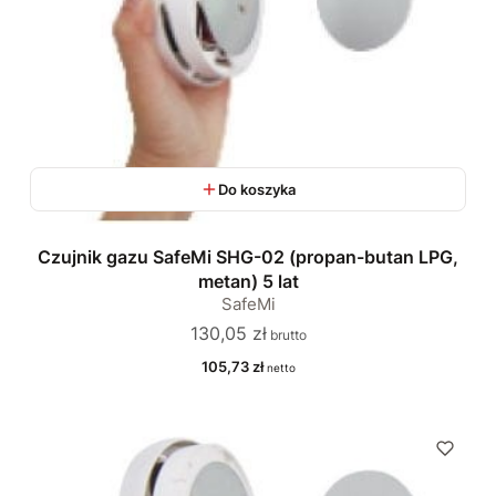
Do koszyka
Czujnik gazu SafeMi SHG-02 (propan-butan LPG,
metan) 5 lat
SafeMi
Cena
130,05 zł
Cena
105,73 zł