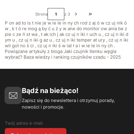
Strona
z 3
Przejdź do ostatniej st
P on ad to is t nie je w ie le in ny ch rod z aj ó w cz uj nik ó
w , k t ó re mog ą by ć u ż y w ane do monitor ow ania be z
pie c ze ń st wa , t ak ich j ak cz uj n iki r uch u , cz uj n iki d
ym u , cz uj n iki g az u , cz uj n iki temper at ury , cz uj n iki
wil got no ś ci , cz uj n iki ś w iat ł a i w ie le in ny ch .
Powiązane artykuły z bloga Jaki czujnik tlenku węgla
wybrać? Baza wiedzy i ranking czujników czadu - 2025
Bądź na bieżąco!
Zapisz się do newslettera i otrzymuj porady,
nowości i promocje.
Twój adres e-mail