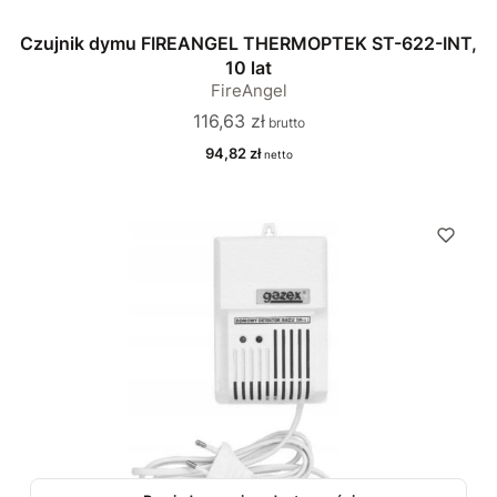
Czujnik dymu FIREANGEL THERMOPTEK ST-622-INT,
10 lat
FireAngel
Cena
116,63 zł
Cena
94,82 zł