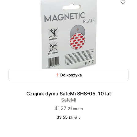
Do koszyka
Czujnik dymu SafeMi SHS-05, 10 lat
SafeMi
Cena
41,27 zł
Cena
33,55 zł