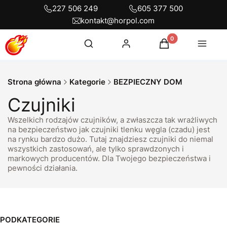
227 506 249
605 377 500
kontakt@horpol.com
Otwórz wyszukiwarkę
Produkty w koszyku
Szukaj
Zaloguj się
Koszyk
Menu
Strona główna
Kategorie
BEZPIECZNY DOM
Czujniki
Wszelkich rodzajów czujników, a zwłaszcza tak wrażliwych
na bezpieczeństwo jak czujniki tlenku węgla (czadu) jest
na rynku bardzo dużo. Tutaj znajdziesz czujniki do niemal
wszystkich zastosowań, ale tylko sprawdzonych i
markowych producentów. Dla Twojego bezpieczeństwa i
pewności działania.
PODKATEGORIE