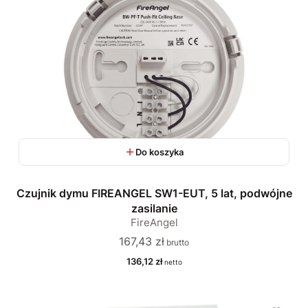
Do koszyka
Czujnik dymu FIREANGEL SW1-EUT, 5 lat, podwójne
zasilanie
FireAngel
Cena
167,43 zł
Cena
136,12 zł