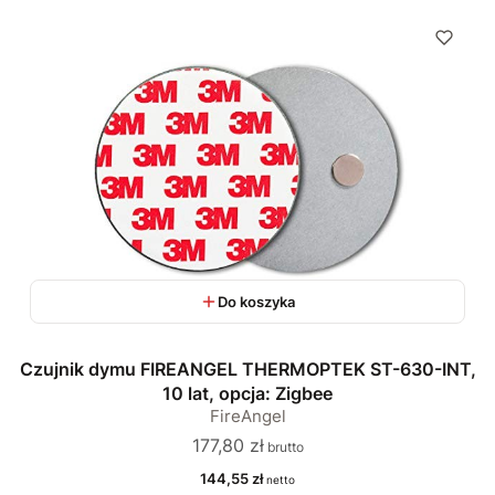
Do koszyka
Czujnik dymu FIREANGEL THERMOPTEK ST-630-INT,
10 lat, opcja: Zigbee
FireAngel
Cena
177,80 zł
Cena
144,55 zł