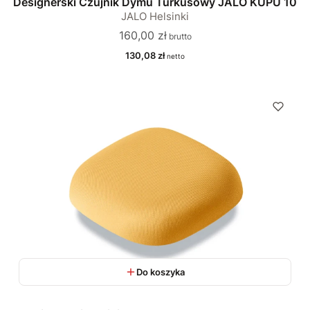
Designerski Czujnik Dymu Turkusowy JALO KUPU 10
JALO Helsinki
Cena
160,00 zł
Cena
130,08 zł
Do koszyka