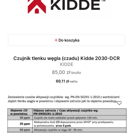
Do koszyka
Czujnik tlenku węgla (czadu) Kidde 2030-DCR
KIDDE
Cena
85,00 zł
Cena
69,11 zł