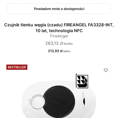
Powiadom mnie o dostępności
Czujnik tlenku węgla (czadu) FIREANGEL FA3328-INT,
10 lat, technologia NFC
FireAngel
Cena
263,13 zł
Cena
213,93 zł
BESTSELLER