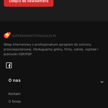
Dołącz do newslettera
Sklep internetowy z profesjonalnym sprzętem do ochrony
przeciwpożarowej. Obsługujemy gminy, firmy, szkoły, szpitale i
jednostki OSP/PSP.
Linki w stopce
O nas
Kontakt
O firmie