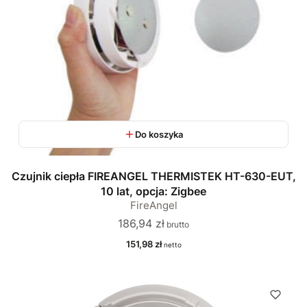
Do koszyka
Czujnik ciepła FIREANGEL THERMISTEK HT-630-EUT,
10 lat, opcja: Zigbee
FireAngel
Cena
186,94 zł
Cena
151,98 zł