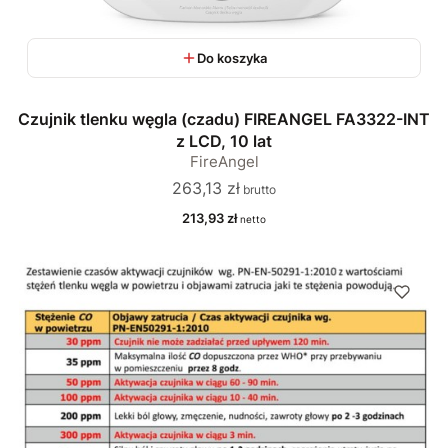
Do koszyka
Czujnik tlenku węgla (czadu) FIREANGEL FA3322-INT
z LCD, 10 lat
FireAngel
Cena
263,13 zł
Cena
213,93 zł