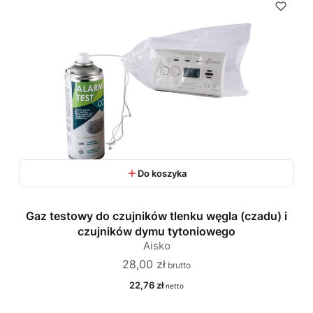
Do koszyka
Gaz testowy do czujników tlenku węgla (czadu) i
czujników dymu tytoniowego
Aisko
Cena
28,00 zł
Cena
22,76 zł