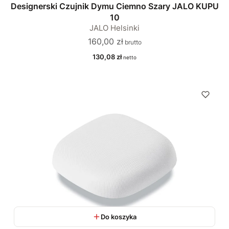
Designerski Czujnik Dymu Ciemno Szary JALO KUPU
10
JALO Helsinki
Cena
160,00 zł
Cena
130,08 zł
Do koszyka