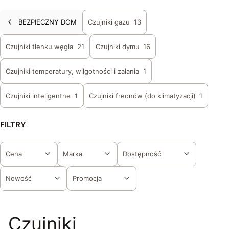
BEZPIECZNY DOM
Czujniki gazu
13
Czujniki tlenku węgla
21
Czujniki dymu
16
Czujniki temperatury, wilgotności i zalania
1
Czujniki inteligentne
1
Czujniki freonów (do klimatyzacji)
1
FILTRY
Cena
Marka
Dostępność
Nowość
Promocja
Koniec filtrów
Czujniki