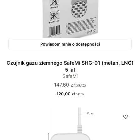
Powiadom mnie o dostępności
Czujnik gazu ziemnego SafeMi SHG-01 (metan, LNG)
5 lat
SafeMi
Cena
147,60 zł
Cena
120,00 zł