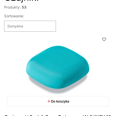
Produkty:
53
Lista produktów
Sortowanie:
Domyślne
Do koszyka