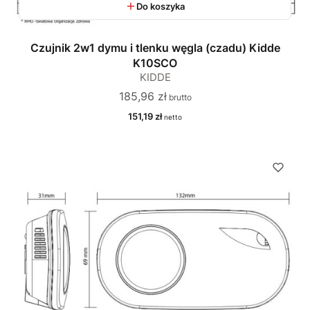
Do koszyka
Czujnik 2w1 dymu i tlenku węgla (czadu) Kidde
K10SCO
KIDDE
Cena
185,96 zł
Cena
151,19 zł