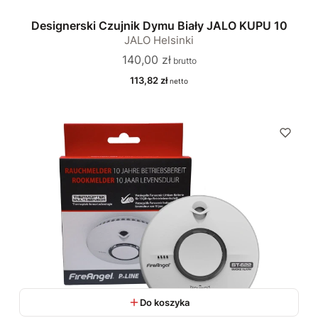
Designerski Czujnik Dymu Biały JALO KUPU 10
JALO Helsinki
Cena
140,00 zł
Cena
113,82 zł
Do koszyka