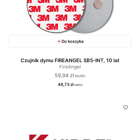
Do koszyka
Czujnik dymu FIREANGEL SB5-INT, 10 lat
FireAngel
Cena
59,94 zł
Cena
48,73 zł