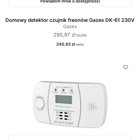
Powiadom mnie o dostępności
Domowy detektor czujnik freonów Gazex DK-61 230V
Gazex
Cena
295,97 zł
Cena
240,63 zł