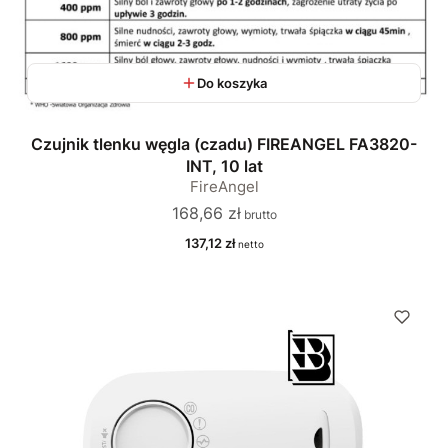
Do koszyka
Czujnik tlenku węgla (czadu) FIREANGEL FA3820-
INT, 10 lat
FireAngel
Cena
168,66 zł
Cena
137,12 zł