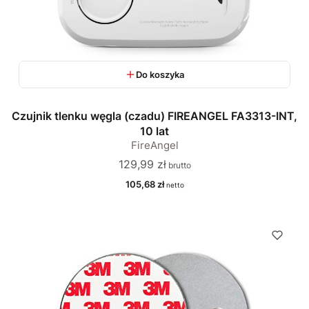
Do koszyka
Czujnik tlenku węgla (czadu) FIREANGEL FA3313-INT,
10 lat
FireAngel
Cena
129,99 zł
Cena
105,68 zł