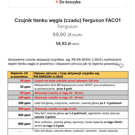
Do koszyka
Czujnik tlenku węgla (czadu) Ferguson FACO1
Ferguson
Cena
69,90 zł
Cena
56,83 zł