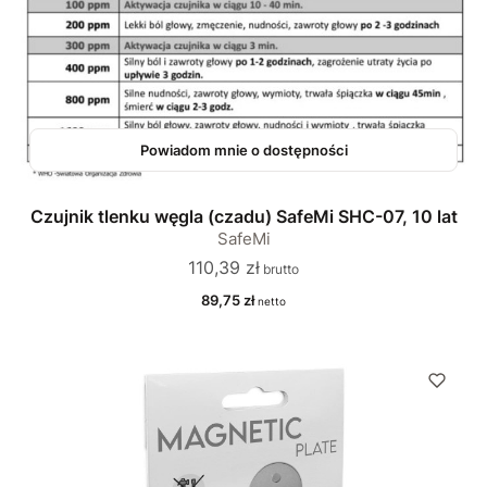
Powiadom mnie o dostępności
Czujnik tlenku węgla (czadu) SafeMi SHC-07, 10 lat
SafeMi
Cena
110,39 zł
Cena
89,75 zł