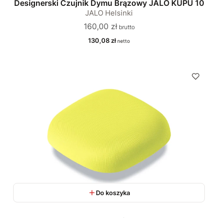
Designerski Czujnik Dymu Brązowy JALO KUPU 10
JALO Helsinki
Cena
160,00 zł
Cena
130,08 zł
Do koszyka