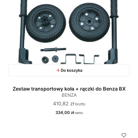
Do koszyka
Zestaw transportowy koła + rączki do Benza BX
BENZA
Cena
410,82 zł
Cena
334,00 zł