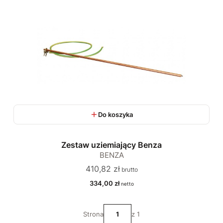
Do koszyka
Zestaw uziemiający Benza
BENZA
Cena
410,82 zł
Cena
334,00 zł
Strona
z 1