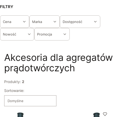
FILTRY
Cena
Marka
Dostępność
Nowość
Promocja
Koniec filtrów
Akcesoria dla agregatów
prądotwórczych
Produkty:
2
Lista produktów
Sortowanie:
Domyślne