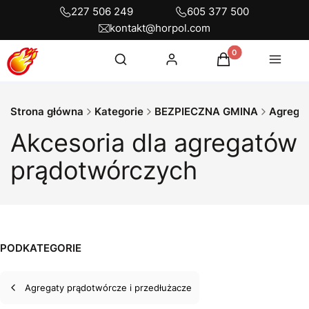
227 506 249
605 377 500
kontakt@horpol.com
Otwórz wyszukiwarkę
Produkty w koszyku
Szukaj
Zaloguj się
Koszyk
Menu
Strona główna
Kategorie
BEZPIECZNA GMINA
Akcesoria dla agregatów
prądotwórczych
PODKATEGORIE
Agregaty prądotwórcze i przedłużacze