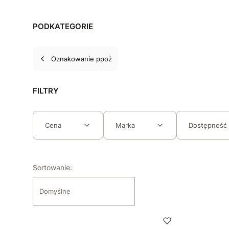
PODKATEGORIE
Oznakowanie ppoż
FILTRY
Cena
Marka
Dostępność
Koniec filtrów
Lista produktów
Sortowanie:
Domyślne