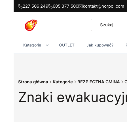
227 506 249
605 377 500
kontakt@horpol.com
Kategorie
OUTLET
Jak kupować?
Strona główna
Kategorie
BEZPIECZNA GMINA
O
Znaki ewakuacyj