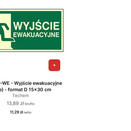
-WE - Wyjście ewakuacyjne
e) - format D 15x30 cm
Techem
Cena
13,89 zł
Cena
11,29 zł