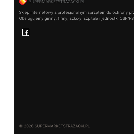
Sklep internetowy z profesjonalnym sprzętem do ochrony pr
Obsługujemy gminy, firmy, szkoły, szpitale i jednostki OSP/PS
© 2026 SUPERMARKETSTRAZACKI.PL