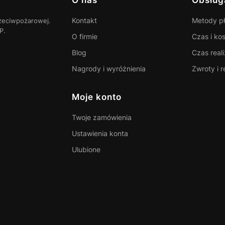
Linki w stopce
Kontakt
Metody pł
zeciwpożarowej.
P.
O firmie
Czas i ko
Blog
Czas real
Nagrody i wyróżnienia
Zwroty i 
Moje konto
Twoje zamówienia
Ustawienia konta
Ulubione