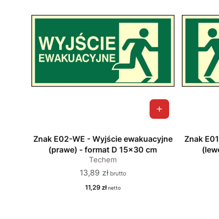
Znak E02-WE - Wyjście ewakuacyjne
Znak E01
(prawe) - format D 15x30 cm
(lew
Techem
Cena
13,89 zł
Cena
11,29 zł