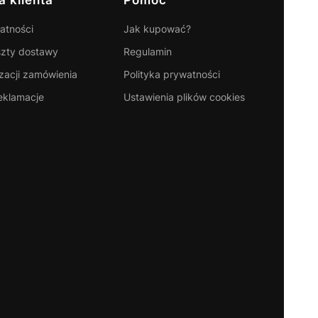
atności
Jak kupować?
szty dostawy
Regulamin
izacji zamówienia
Polityka prywatności
reklamacje
Ustawienia plików cookies