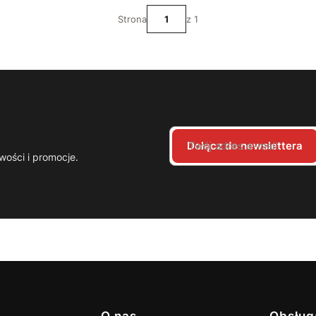
Strona
z 1
Twój adres e-mail
Dołącz do newslettera
wości i promocje.
O nas
Obsług