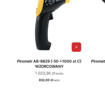
Pirometr AB-8829 (-50 +1000 st C)
Piromet
WZORCOWANY
Cena
1 023,36 zł
Cena
832,00 zł