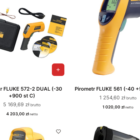
tr FLUKE 572-2 DUAL (-30
Pirometr FLUKE 561 (-40 +
+900 st C)
Cena
1 254,60 zł
Cena
5 169,69 zł
Cena
1 020,00 zł
Cena
4 203,00 zł