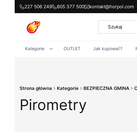
227 506 249
605 377 500
kontakt@horpol.com
Kategorie
OUTLET
Jak kupować?
Strona główna
Kategorie
BEZPIECZNA GMINA
O
Pirometry