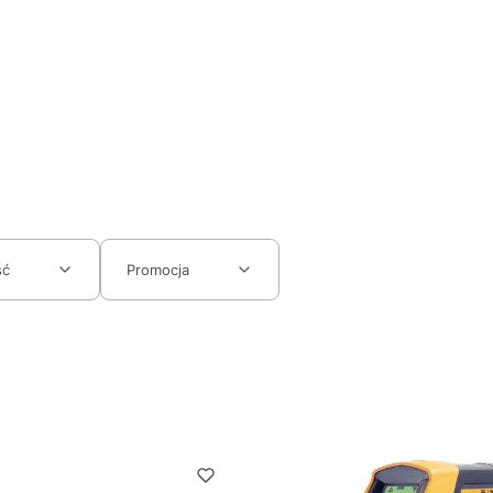
ść
Promocja