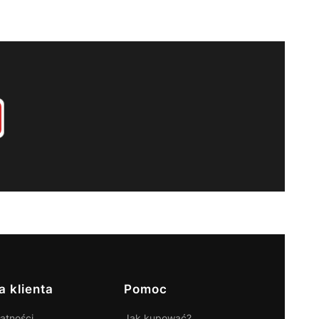
a klienta
Pomoc
atności
Jak kupować?