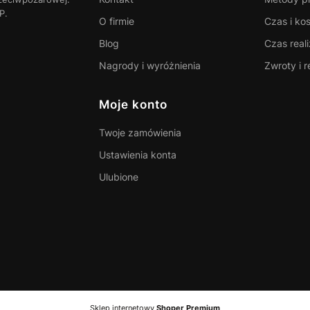
P.
O firmie
Czas i ko
Blog
Czas real
Nagrody i wyróżnienia
Zwroty i 
Moje konto
Twoje zamówienia
Ustawienia konta
Ulubione
Sklep internetowy
Shoper Premium