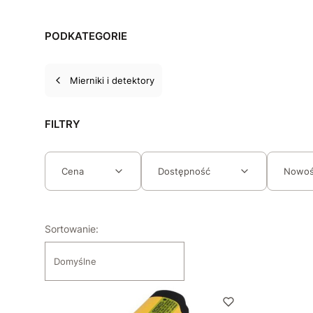
PODKATEGORIE
Mierniki i detektory
FILTRY
Cena
Dostępność
Nowo
Koniec filtrów
Lista produktów
Sortowanie:
Domyślne