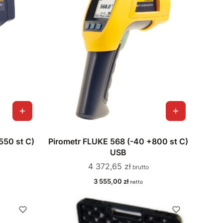
550 st C)
Pirometr FLUKE 568 (-40 +800 st C)
USB
Cena
4 372,65 zł
Cena
3 555,00 zł