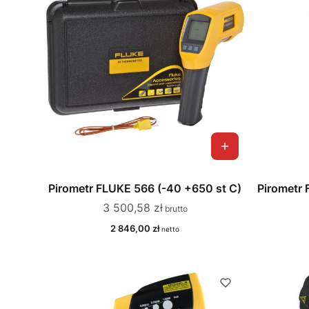
Pirometr FLUKE 566 (-40 +650 st C)
Pirometr
Cena
3 500,58 zł
Cena
2 846,00 zł