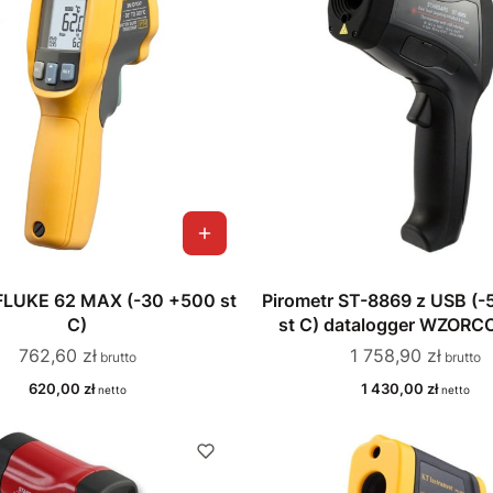
 FLUKE 62 MAX (-30 +500 st
Pirometr ST-8869 z USB (
C)
st C) datalogger WZOR
Cena
Cena
762,60 zł
1 758,90 zł
Cena
Cena
620,00 zł
1 430,00 zł