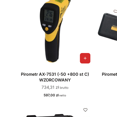
Pirometr AX-7531 (-50 +800 st C)
Pirome
WZORCOWANY
Cena
734,31 zł
Cena
597,00 zł