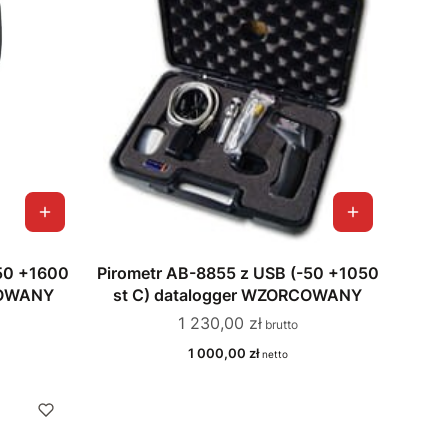
-50 +1600
Pirometr AB-8855 z USB (-50 +1050
COWANY
st C) datalogger WZORCOWANY
Cena
1 230,00 zł
Cena
1 000,00 zł