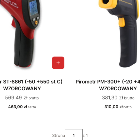
r ST-8861 (-50 +550 st C)
Pirometr PM-300+ (-20 +4
WZORCOWANY
WZORCOWANY
Cena
Cena
569,49 zł
381,30 zł
Cena
Cena
463,00 zł
310,00 zł
Strona
z 1