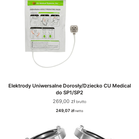
Elektrody Uniwersalne Dorosły/Dziecko CU Medical
do SP1/SP2
Cena
269,00 zł
Cena
249,07 zł