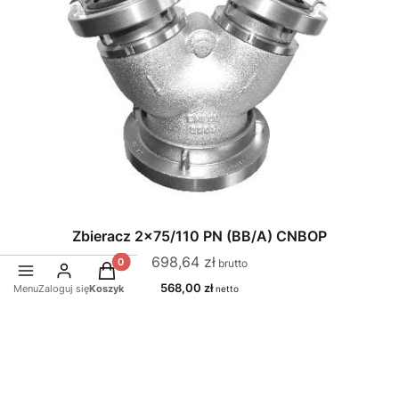
Zbieracz 2x75/110 PN (BB/A) CNBOP
Cena
698,64 zł
Produkty w koszyku: 0. Zobacz szczegóły
Cena
568,00 zł
Menu
Zaloguj się
Koszyk