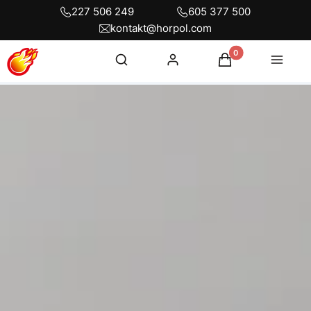
227 506 249
605 377 500
kontakt@horpol.com
Otwórz wyszukiwarkę
Produkty w koszyku
Szukaj
Zaloguj się
Koszyk
Menu