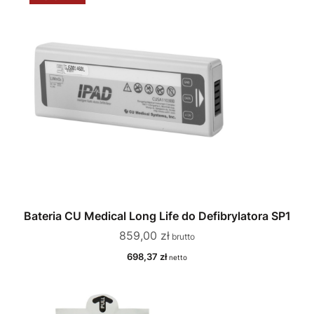
Bateria CU Medical Long Life do Defibrylatora SP1
Cena
859,00 zł
Cena
698,37 zł